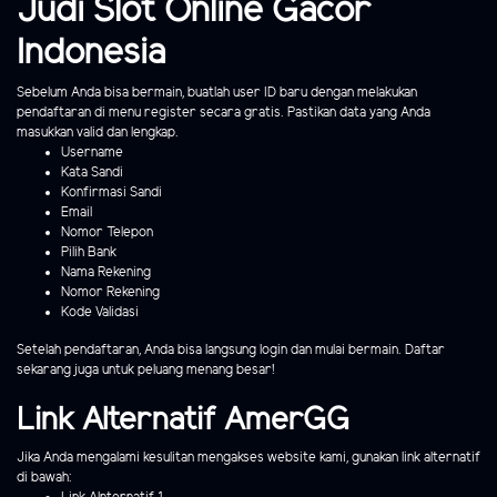
Judi Slot Online Gacor
Indonesia
Sebelum Anda bisa bermain, buatlah user ID baru dengan melakukan
pendaftaran di menu register secara gratis. Pastikan data yang Anda
masukkan valid dan lengkap.
Username
Kata Sandi
Konfirmasi Sandi
Email
Nomor Telepon
Pilih Bank
Nama Rekening
Nomor Rekening
Kode Validasi
Setelah pendaftaran, Anda bisa langsung login dan mulai bermain. Daftar
sekarang juga untuk peluang menang besar!
Link Alternatif AmerGG
Jika Anda mengalami kesulitan mengakses website kami, gunakan link alternatif
di bawah: