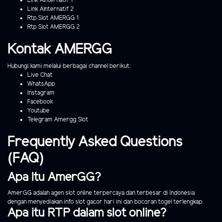
Link Alnternatif 1
Link Alnternatif 2
Rtp Slot AMERGG 1
Rtp Slot AMERGG 2
Kontak AMERGG
Hubungi kami melalui berbagai channel berikut:
Live Chat
WhatsApp
Instagram
Facebook
Youtube
Telegram Amergg Slot
Frequently Asked Questions
(FAQ)
Apa Itu AmerGG?
AmerGG adalah agen slot online terpercaya dan terbesar di Indonesia
dengan menyediakan info slot gacor hari ini dan bocoran togel terlengkap.
Apa itu RTP dalam slot online?